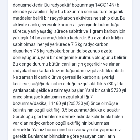
dönüşmektedir. Bu radyoaktif bozunmayı 14C®14N+b
eklinde yazabiliriz. İşte bu bozunma sonucu tüm organik
maddeler belirli bir radyokarbon aktivitesine sahip olur. Bu
aktivite canlı çevresi ile karbon alışverişinde bulunduğu
sürece, yani yaşadığı sürece sabittir ve 1 gram karbon için
yaklaşık 14 bozunma/dakika kadardır. Bu özgül aktifliğin
sabit olması her yıl yerkürede 7.5 kg radyokarbon
oluşurken 7.5 kg radyokarbonun da bozunup azota
dönüştüğünü, yani bir dengenin kurulmuş olduğunu belirtir.
Bu denge durumu bütün canlılar için geçerlidir ve alınan
radyokarbon kadarı bozunduğundan özgül aktiflik sabittir.
Ne zaman ki canlı ölür ve çevresi ile karbon alışverişi
kesilirse, sağlığında sahip olduğu özgül aktiflik 5730 yılda
yarılanacak şekilde azalmaya başlar. Yani bir canlı 5730 yıl
önce ölmüşse kalıntısının özgül aktifliği 7
bozunma/dakika, 11460 yıl (2x5730 yıl) önce ölmüşse
kalıntısının özgül aktifliği 3.5 bozunma/dakika olacaktır.
Görüldüğü gibi tarihleme demek aslında kalıntıdaki halen
var olan radyokarbon özgül aktifliğinin bulunması
demektir. Yalnız bunun için bazı varsayımlar yapmamız
gerekir. Bunlardan birincisine göre yaşayan canlıların