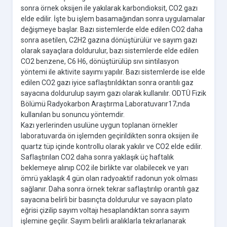
sonra örnek oksijen ile yakılarak karbondioksit, CO2 gazı
elde edilir. İşte bu işlem basamağından sonra uygulamalar
değişmeye başlar. Bazı sistemlerde elde edilen CO2 daha
sonra asetilen, C2H2 gazına dönüştürülür ve sayım gazı
olarak sayaçlara doldurulur, bazı sistemlerde elde edilen
CO2 benzene, C6 H6, dönüştürülüp sıvı sintilasyon
yöntemi ile aktivite sayımı yapılır. Bazı sistemlerde ise elde
edilen CO2 gazı iyice saflaştırıldıktan sonra orantılı gaz
sayacına doldurulup sayım gazı olarak kullanılır. ODTÜ Fizik
Bölümü Radyokarbon Araştırma Laboratuvarır17;nda
kullanılan bu sonuncu yöntemdir.
Kazı yerlerinden usulüne uygun toplanan örnekler
laboratuvarda ön işlemden geçirildikten sonra oksijen ile
quartz tüp içinde kontrollu olarak yakılır ve CO2 elde edilir.
Saflaştırılan CO2 daha sonra yaklaşık üç haftalık
beklemeye alınıp CO2 ile birlikte var olabilecek ve yarı
ömrü yaklaşık 4 gün olan radyoaktif radonun yok olması
sağlanır. Daha sonra örnek tekrar saflaştırılıp orantılı gaz
sayacına belirli bir basınçta doldurulur ve sayacın plato
eğrisi çizilip sayım voltajı hesaplandıktan sonra sayım
işlemine geçilir. Sayım belirli aralıklarla tekrarlanarak