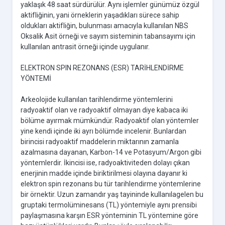
yaklaşık 48 saat sürdürülür. Aynı işlemler günümüz özgül
aktifliğinin, yani örneklerin yaşadıkları sürece sahip
oldukları aktifliğin, bulunması amacıyla kullanılan NBS
Oksalik Asit örneği ve sayım sisteminin tabansayımı için
kullanılan antrasit örneği içinde uygulanır.
ELEKTRON SPIN REZONANS (ESR) TARİHLENDİRME
YÖNTEMİ
Arkeolojide kullanılan tarihlendirme yöntemlerini
radyoaktif olan ve radyoaktif olmayan diye kabaca iki
bölüme ayırmak mümkündür. Radyoaktif olan yöntemler
yine kendi içinde iki ayrı bölümde incelenir. Bunlardan
birincisi radyoaktif maddelerin miktarının zamanla
azalmasına dayanan, Karbon-14 ve Potasyum/Argon gibi
yöntemlerdir. İkincisi ise, radyoaktiviteden dolayı çıkan
enerjinin madde içinde biriktirilmesi olayına dayanır ki
elektron spin rezonans bu tür tarihlendirme yöntemlerine
bir örnektir. Uzun zamandır yaş tayininde kullanılagelen bu
gruptaki termolüminesans (TL) yöntemiyle aynı prensibi
paylaşmasına karşın ESR yönteminin TL yöntemine göre