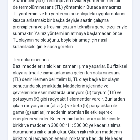
Saati inceleyip şifresini çözen fiziksel yöntemlerden biri
de termolüminesans (TL) yöntemidir. Burada amacımız
TL yöntemini ve bu yöntemin arkeolojideki uygulamalarını
kısaca anlatmak; bir başka deyişle saatin çalışma
prensiplerini ve şifresinin çözüm tekniğini genel çizgileriyle
sunmaktır. Yalnız yöntemi anlatmaya başlamadan önce
TL olayının ne olduğunu, böyle bir amaç için nasıl
kullanılabildiğini kısaca görelim.
Termolüminesans :
Bazı maddeler ısıtıldıkları zaman ışıma yaparlar. Bu fiziksel
olaya ısıtma ile ışıma anlamına gelen termolüminesans
(TL) denir. Hemen belirtelim ki, TL olayı başka bir olayın
sonucunda oluşmaktadır. Maddelerin içlerinde ve
çevrelerinde eser miktarda uranyum (U) toryum (Th) ve
potasyum (K) gibi radyoaktif elementler vardır. Bunlardan
çıkan radyasyonlar [alfa (a) ve beta (b) parçacıkları ile
gama (g) ışınları] maddenin atomları ile etkileşerek
enerjilerini yitirirler. Bu enerjinin bir kıssmı madde içinde
birikir ve maddenin 300 0C r11; 500 0C ye kadar ısıtılma
durumunda ışık olarak çıkar. Çıkan ışık miktarı maddenin
biriktirdiği radyasyon enerjisi miktarına bağlıdır. Ne kadar