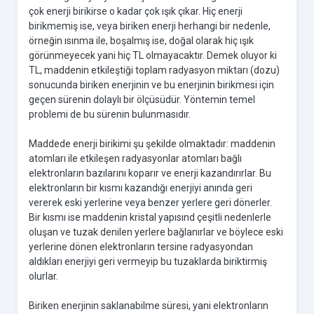
çok enerji birikirse o kadar çok ışık çıkar. Hiç enerji
birikmemiş ise, veya biriken enerji herhangi bir nedenle,
örneğin ısınma ile, boşalmış ise, doğal olarak hiç ışık
görünmeyecek yani hiç TL olmayacaktır. Demek oluyor ki
TL, maddenin etkileştiği toplam radyasyon miktarı (dozu)
sonucunda biriken enerjinin ve bu enerjinin birikmesi için
geçen sürenin dolaylı bir ölçüsüdür. Yöntemin temel
problemi de bu sürenin bulunmasıdır.
Maddede enerji birikimi şu şekilde olmaktadır: maddenin
atomları ile etkileşen radyasyonlar atomları bağlı
elektronların bazılarını koparır ve enerji kazandırırlar. Bu
elektronların bir kısmı kazandığı enerjiyi anında geri
vererek eski yerlerine veya benzer yerlere geri dönerler.
Bir kısmı ise maddenin kristal yapısınd çeşitli nedenlerle
oluşan ve tuzak denilen yerlere bağlanırlar ve böylece eski
yerlerine dönen elektronların tersine radyasyondan
aldıkları enerjiyi geri vermeyip bu tuzaklarda biriktirmiş
olurlar.
Biriken enerjinin saklanabilme süresi, yani elektronların