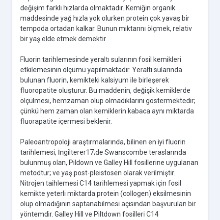
değişim farklı hızlarda olmaktadır. Kemiğin organik
maddesinde yağ hızla yok olurken protein çok yavaş bir
tempoda ortadan kalkar. Bunun miktarını ölçmek, relativ
bir yaş elde etmek demektir.
Fluorin tarihlemesinde yeraltı sularının fosil kemikleri
etkilemesinin ölçümü yapılmaktadır. Yeraltı sularında
bulunan fluorin, kemikteki kalsiyum ile birleşerek
fluoropatite oluşturur. Bu maddenin, değişik kemiklerde
ölçülmesi, hemzaman olup olmadıklarını göstermektedir;
çünkü hem zaman olan kemiklerin kabaca aynı miktarda
fluorapatite içermesi beklenir.
Paleoantropoloji araştırmalarında, bilinen en iyi fluorin
tarihlemesi, İngilterer17;de Swanscombe teraslarında
bulunmuş olan, Pildown ve Galley Hill fosillerine uygulanan
metodtur; ve yaş post-pleistosen olarak verilmiştir.
Nitrojen taihlemesi C14 tarihlemesi yapmak için fosil
kemikte yeterli miktarda protein (collogen) eksilmesinin
olup olmadığının saptanabilmesi açısından başvurulan bir
yöntemdir. Galley Hill ve Piltdown fosilleri C14