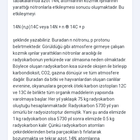
tabakalarında azot 14N, atomlarının kozmik ışınlarının
yarattığı nötronlarla etkileşmesi sonucu oluşmaktadır. Bu
etkileşmeyi
14N (n,p)14C veya 14N + n ® 14C + p
şeklinde yazabiliriz. Buradan n nötronu, p protonu
belirtmektedir. Görüldüğü gibi atmosfere girmeye çalışan
kozmik ışınlar yarattıkları nötronlar aracılığı ile
radyokarbonun yerkürede var olmasına neden olmaktadır.
Böylece oluşan radyokarbon kısa sürede oksijen ile birleşip
karbondioksit, CO2, gazına dönüşür ve tüm atmosfere
dağılır. Buradan da bitki ve hayvanlardan oluşan canlılar
evrenine, okyanuslara geçerek öteki karbon izotopları 12C
ve 13C ile birlikte tüm organik maddelerin yapısında
varolmaya başlar. Her yıl yaklaşık 75 kg radyokarbon
oluştuğu hesaplanmaktadır. Radyokarbon 5730 yıl yarı
ömürlü bir radyoizotoptur demiştik. Yani şu anda elimizde
1 kg radyokarbon olsa 5730 yıl sonra elimizde 0.5 kg
radyokarbon kalır. Çünkü radyokarbon atomları
çekirdeklerinden beta parçacıkları b fırlatarak
bozunmakta ve tekrar azot, 14N, atomlarına