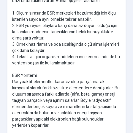
bazı üstünlükleri vardır. Bunlar şöyle sıralanabilir:
1. Ölçüm sırasında ESR merkezleri bozulmadığı için ölçü
istenilen sayıda aynı örnekle tekrarlanabilir.
2. ESR yüzeysel olaylara karşı daha az duyarlı olduğu için
kullanılan maddenin taneciklerinin belirli bir büyüklükte
olma şartı yoktur.
3. Örnek hazırlama ve oda sıcaklığında ölçü alma işlemleri
çok daha kolaydır.
4. Tekstil vs gibi organik maddelerin incelenmesinde de bu
yöntem başarı ile kullanılmaktadır.
ESR Yöntemi :
Radyoaktif elementler kararsız olup parçalanarak
kimyasal olarak farklı özellikte elementlere dönüşürler. Bu
oluşum sırasında farklı adlarda (alfa, beta, gama) enerji
taşıyan parçacık veya ışınım salarlar. Böyle radyoaktif
elementler birçok kayaç ve minarellerin kristal yapısında
eser miktarda bulunur ve saldıkları enerji taşıyan
parçacıklar yapıdaki elektronları bağlı bulundukları
yerlerden koparırlar.