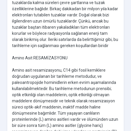
tuzaklarda kalma süreleri çevre şartlarına ve tuzak
özelliklerine bağlıdır. Birkaç dakikadan bir milyon yıla kadar
elektronları tutabilen tuzaklar vardır. Doğal olarak bizi
ilgilendiren uzun ömürlü tuzaklardır. Çünkü, ancak bu
tuzaklar baştan itibaren yakaladıkları tüm elektronları
korurlar ve böylece radyasyonla sağlanan enerji tam
olarak birikmiş olur. İleriki satırlarda da belirttiğimiz gibi, bu
tarihleme için sağlanması gereken koşullardan biridir
Amino Asit RESAMİZASYONU
Amino asit resamizasyonu, C14 gibi fosil kemiklere
doğrudan uygulanan bir tarihleme metodudur, ve
paleoantropojide hominidlerin erken evrim aşamalarında
kullanılabilmektedir. Bu tarihleme metodunun prensibi;
optik etkinliği olan maddelerin, optik etkinliği olmayan
maddelere dönüşmesidir ve teknik olarak resamizasyon
süreci optik-akif maddenin, inaktif madde haline
dönüşmesine bağımlıdır. Tüm yaşayan canlıların
proteinlerinde (L) amino asitleri vardır ve ölümünden uzun
bir süre sonra tüm (L) amino asitler (glycine hariç)