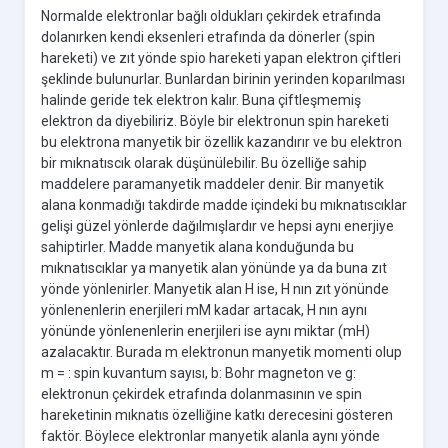
Normalde elektronlar bağlı oldukları çekirdek etrafında
dolanırken kendi eksenleri etrafında da dönerler (spin
hareketi) ve zıt yönde spio hareketi yapan elektron çiftleri
şeklinde bulunurlar. Bunlardan birinin yerinden koparılması
halinde geride tek elektron kalır. Buna çiftleşmemiş
elektron da diyebiliriz. Böyle bir elektronun spin hareketi
bu elektrona manyetik bir özellik kazandırır ve bu elektron
bir mıknatıscık olarak düşünülebilir. Bu özelliğe sahip
maddelere paramanyetik maddeler denir. Bir manyetik
alana konmadığı takdirde madde içindeki bu mıknatıscıklar
gelişi güzel yönlerde dağılmışlardır ve hepsi aynı enerjiye
sahiptirler. Madde manyetik alana konduğunda bu
mıknatıscıklar ya manyetik alan yönünde ya da buna zıt
yönde yönlenirler. Manyetik alan H ise, H nın zıt yönünde
yönlenenlerin enerjileri mM kadar artacak, H nın aynı
yönünde yönlenenlerin enerjileri ise aynı miktar (mH)
azalacaktır. Burada m elektronun manyetik momenti olup
m = : spin kuvantum sayısı, b: Bohr magneton ve g:
elektronun çekirdek etrafında dolanmasının ve spin
hareketinin mıknatıs özelliğine katkı derecesini gösteren
faktör. Böylece elektronlar manyetik alanla aynı yönde