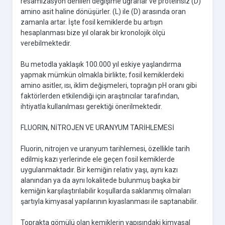
resamizasyon denilen değişime uğrarlar ve proteinsiz (D)
amino asit haline dönüşürler. (L) ile (D) arasında oran
zamanla artar. İşte fosil kemiklerde bu artışın
hesaplanması bize yıl olarak bir kronolojik ölçü
verebilmektedir.
Bu metodla yaklaşık 100.000 yıl eskiye yaşlandırma
yapmak mümkün olmakla birlikte; fosil kemiklerdeki
amino asitler, ısı, iklim değişmeleri, toprağın pH oranı gibi
faktörlerden etkilendiği için araştırıcılar tarafından,
ihtiyatla kullanılması gerektiği önerilmektedir.
FLUORIN, NİTROJEN VE URANYUM TARİHLEMESİ
Fluorin, nitrojen ve uranyum tarihlemesi, özellikle tarih
edilmiş kazı yerlerinde ele geçen fosil kemiklerde
uygulanmaktadır. Bir kemiğin relativ yaşı, aynı kazı
alanından ya da aynı lokalitede bulunmuş başka bir
kemiğin karşılaştırılabilir koşullarda saklanmış olmaları
şartıyla kimyasal yapılarının kıyaslanması ile saptanabilir.
Toprakta gömülü olan kemiklerin yapısındaki kimyasal