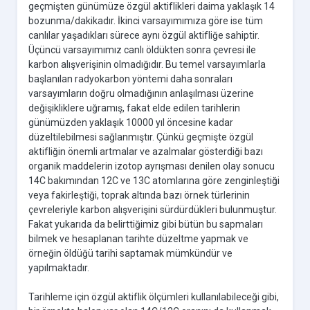
geçmişten günümüze özgül aktiflikleri daima yaklaşık 14
bozunma/dakikadır. İkinci varsayımımıza göre ise tüm
canlılar yaşadıkları sürece aynı özgül aktifliğe sahiptir.
Üçüncü varsayımımız canlı öldükten sonra çevresi ile
karbon alışverişinin olmadığıdır. Bu temel varsayımlarla
başlanılan radyokarbon yöntemi daha sonraları
varsayımların doğru olmadığının anlaşılması üzerine
değişikliklere uğramış, fakat elde edilen tarihlerin
günümüzden yaklaşık 10000 yıl öncesine kadar
düzeltilebilmesi sağlanmıştır. Çünkü geçmişte özgül
aktifliğin önemli artmalar ve azalmalar gösterdiği bazı
organik maddelerin izotop ayrışması denilen olay sonucu
14C bakımından 12C ve 13C atomlarına göre zenginleştiği
veya fakirleştiği, toprak altında bazı örnek türlerinin
çevreleriyle karbon alışverişini sürdürdükleri bulunmuştur.
Fakat yukarıda da belirttiğimiz gibi bütün bu sapmaları
bilmek ve hesaplanan tarihte düzeltme yapmak ve
örneğin öldüğü tarihi saptamak mümkündür ve
yapılmaktadır.
Tarihleme için özgül aktiflik ölçümleri kullanılabileceği gibi,