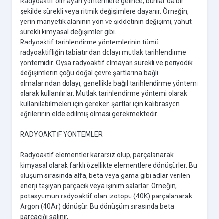
Radyoaktif olmayan yöntemlere gelince; bunlar da bir
şekilde sürekli veya ritmik değişimlere dayanır. Örneğin,
yerin manyetik alanının yön ve şiddetinin değişimi, yahut
sürekli kimyasal değişimler gibi.
Radyoaktif tarihlendirme yöntemlerinin tümü
radyoaktifliğin tabiatından dolayı mutlak tarihlendirme
yöntemidir. Oysa radyoaktif olmayan sürekli ve periyodik
değişimlerin çoğu doğal çevre şartlarına bağlı
olmalarından dolayı, genellikle bağıl tarihlendirme yöntemi
olarak kullanılırlar. Mutlak tarihlendirme yöntemi olarak
kullanılabilmeleri için gereken şartlar için kalibrasyon
eğrilerinin elde edilmiş olması gerekmektedir.
RADYOAKTİF YÖNTEMLER
Radyoaktif elementler kararsız olup, parçalanarak
kimyasal olarak farklı özellikte elementlere dönüşürler. Bu
oluşum sırasında alfa, beta veya gama gibi adlar verilen
enerji taşıyan parçacık veya ışınım salarlar. Örneğin,
potasyumun radyoaktif olan izotopu (40K) parçalanarak
Argon (40Ar) dönüşür. Bu dönüşüm sırasında beta
parçacığı salınır,