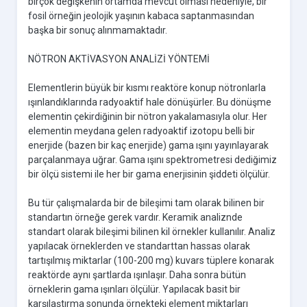
birçok değişkenin ortamda mevcut olması nedeniyle, bir
fosil örneğin jeolojik yaşının kabaca saptanmasından
başka bir sonuç alınmamaktadır.
NÖTRON AKTİVASYON ANALİZİ YÖNTEMİ
Elementlerin büyük bir kısmı reaktöre konup nötronlarla
ışınlandıklarında radyoaktif hale dönüşürler. Bu dönüşme
elementin çekirdiğinin bir nötron yakalamasıyla olur. Her
elementin meydana gelen radyoaktif izotopu belli bir
enerjide (bazen bir kaç enerjide) gama ışını yayınlayarak
parçalanmaya uğrar. Gama ışını spektrometresi dediğimiz
bir ölçü sistemi ile her bir gama enerjisinin şiddeti ölçülür.
Bu tür çalışmalarda bir de bileşimi tam olarak bilinen bir
standartın örneğe gerek vardır. Keramik analiznde
standart olarak bileşimi bilinen kil örnekler kullanılır. Analiz
yapılacak örneklerden ve standarttan hassas olarak
tartışılmış miktarlar (100-200 mg) kuvars tüplere konarak
reaktörde aynı şartlarda ışınlaşır. Daha sonra bütün
örneklerin gama ışınları ölçülür. Yapılacak basit bir
karşılaştırma sonunda örnekteki element miktarları