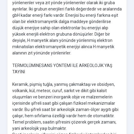
yönlenenler veya zıt yönde yönlenenler olarak iki gruba
ayrılırlar. İki grubun enerjileri farklı değerdedir ve aralarında
gbH kadar enerji farkı vardır. Enerjisi bu enerji farkına eşit
olan bir elektromanyetik dalga maddeye gönderilirse
düşük enerjiye sahip olan elektronlar bu enerjiyi alıp
yüksek enerjili elektron grubuna dönüşürler. Diğer bir
deyişle, H manyetik alanı yönünde yönlenmiş elektron
mıknatısları elektromanyetik enerjiyi alınca H manyetik
alanının zıt yönünde yönlenirler.
TERMOLÜMİNESANS YÖNTEMİ İLE ARKEOLOJİK YAŞ
TAYİNİ
Keramik, pişmiş tuğla, yanmış çakmaktaşı ve obsidyen,
volkanik, kül, meteor, curuf, sarkıt ve dikit gibi kalsit
oluşumları ve benzeri inorganik obje ve malzemelerin
içerisinde şifreli saat gibi çalışan fiziksel mekanizmalar
vardır. Bu şifreli saat bir arkeolojik zaman-ölçer aygıtı gibi
çalışır; hem sıfırlama özelliği vardır hem de otomatiktir.
Temel problem, saatin şifresini çözerek gerçek zamanı,
yani arkeolojik yaşı bulmaktır.