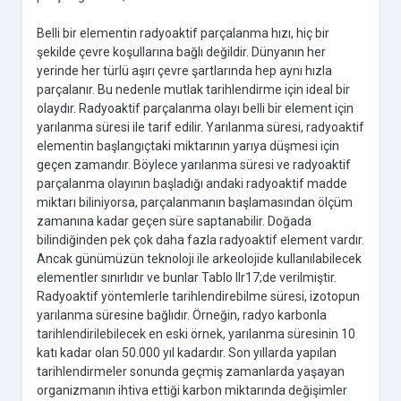
Belli bir elementin radyoaktif parçalanma hızı, hiç bir
şekilde çevre koşullarına bağlı değildir. Dünyanın her
yerinde her türlü aşırı çevre şartlarında hep aynı hızla
parçalanır. Bu nedenle mutlak tarihlendirme için ideal bir
olaydır. Radyoaktif parçalanma olayı belli bir element için
yarılanma süresi ile tarif edilir. Yarılanma süresi, radyoaktif
elementin başlangıçtaki miktarının yarıya düşmesi için
geçen zamandır. Böylece yarılanma süresi ve radyoaktif
parçalanma olayının başladığı andaki radyoaktif madde
miktarı biliniyorsa, parçalanmanın başlamasından ölçüm
zamanına kadar geçen süre saptanabilir. Doğada
bilindiğinden pek çok daha fazla radyoaktif element vardır.
Ancak günümüzün teknoloji ile arkeolojide kullanılabilecek
elementler sınırlıdır ve bunlar Tablo IIr17;de verilmiştir.
Radyoaktif yöntemlerle tarihlendirebilme süresi, izotopun
yarılanma süresine bağlıdır. Örneğin, radyo karbonla
tarihlendirilebilecek en eski örnek, yarılanma süresinin 10
katı kadar olan 50.000 yıl kadardır. Son yıllarda yapılan
tarihlendirmeler sonunda geçmiş zamanlarda yaşayan
organizmanın ihtiva ettiği karbon miktarında değişimler