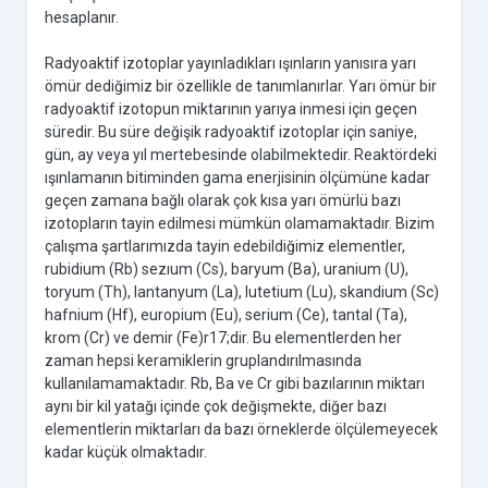
hesaplanır.
Radyoaktif izotoplar yayınladıkları ışınların yanısıra yarı
ömür dediğimiz bir özellikle de tanımlanırlar. Yarı ömür bir
radyoaktif izotopun miktarının yarıya inmesi için geçen
süredir. Bu süre değişik radyoaktif izotoplar için saniye,
gün, ay veya yıl mertebesinde olabilmektedir. Reaktördeki
ışınlamanın bitiminden gama enerjisinin ölçümüne kadar
geçen zamana bağlı olarak çok kısa yarı ömürlü bazı
izotopların tayin edilmesi mümkün olamamaktadır. Bizim
çalışma şartlarımızda tayin edebildiğimiz elementler,
rubidium (Rb) sezıum (Cs), baryum (Ba), uranium (U),
toryum (Th), lantanyum (La), lutetium (Lu), skandium (Sc)
hafnium (Hf), europium (Eu), serium (Ce), tantal (Ta),
krom (Cr) ve demir (Fe)r17;dir. Bu elementlerden her
zaman hepsi keramiklerin gruplandırılmasında
kullanılamamaktadır. Rb, Ba ve Cr gibi bazılarının miktarı
aynı bir kil yatağı içinde çok değişmekte, diğer bazı
elementlerin miktarları da bazı örneklerde ölçülemeyecek
kadar küçük olmaktadır.