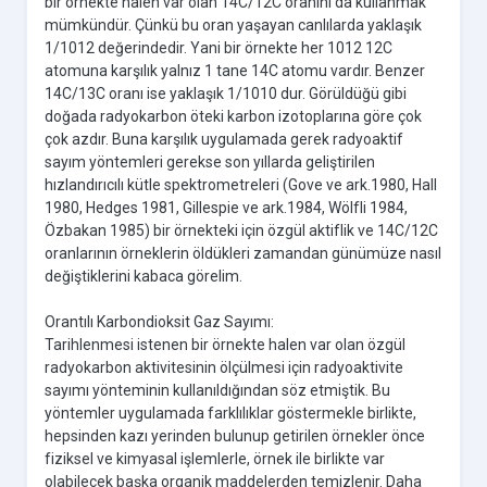
bir örnekte halen var olan 14C/12C oranını da kullanmak
mümkündür. Çünkü bu oran yaşayan canlılarda yaklaşık
1/1012 değerindedir. Yani bir örnekte her 1012 12C
atomuna karşılık yalnız 1 tane 14C atomu vardır. Benzer
14C/13C oranı ise yaklaşık 1/1010 dur. Görüldüğü gibi
doğada radyokarbon öteki karbon izotoplarına göre çok
çok azdır. Buna karşılık uygulamada gerek radyoaktif
sayım yöntemleri gerekse son yıllarda geliştirilen
hızlandırıcılı kütle spektrometreleri (Gove ve ark.1980, Hall
1980, Hedges 1981, Gillespie ve ark.1984, Wölfli 1984,
Özbakan 1985) bir örnekteki için özgül aktiflik ve 14C/12C
oranlarının örneklerin öldükleri zamandan günümüze nasıl
değiştiklerini kabaca görelim.
Orantılı Karbondioksit Gaz Sayımı:
Tarihlenmesi istenen bir örnekte halen var olan özgül
radyokarbon aktivitesinin ölçülmesi için radyoaktivite
sayımı yönteminin kullanıldığından söz etmiştik. Bu
yöntemler uygulamada farklılıklar göstermekle birlikte,
hepsinden kazı yerinden bulunup getirilen örnekler önce
fiziksel ve kimyasal işlemlerle, örnek ile birlikte var
olabilecek başka organik maddelerden temizlenir. Daha