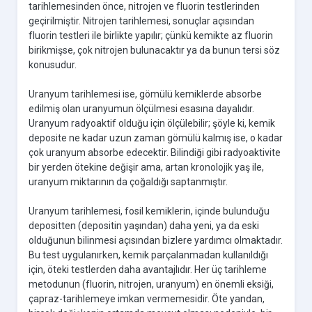
tarihlemesinden önce, nitrojen ve fluorin testlerinden
geçirilmiştir. Nitrojen tarihlemesi, sonuçlar açısından
fluorin testleri ile birlikte yapılır; çünkü kemikte az fluorin
birikmişse, çok nitrojen bulunacaktır ya da bunun tersi söz
konusudur.
Uranyum tarihlemesi ise, gömülü kemiklerde absorbe
edilmiş olan uranyumun ölçülmesi esasına dayalıdır.
Uranyum radyoaktif olduğu için ölçülebilir; şöyle ki, kemik
deposite ne kadar uzun zaman gömülü kalmış ise, o kadar
çok uranyum absorbe edecektir. Bilindiği gibi radyoaktivite
bir yerden ötekine değişir ama, artan kronolojik yaş ile,
uranyum miktarının da çoğaldığı saptanmıştır.
Uranyum tarihlemesi, fosil kemiklerin, içinde bulunduğu
depositten (depositin yaşından) daha yeni, ya da eski
olduğunun bilinmesi açısından bizlere yardımcı olmaktadır.
Bu test uygulanırken, kemik parçalanmadan kullanıldığı
için, öteki testlerden daha avantajlıdır. Her üç tarihleme
metodunun (fluorin, nitrojen, uranyum) en önemli eksiği,
çapraz-tarihlemeye imkan vermemesidir. Öte yandan,