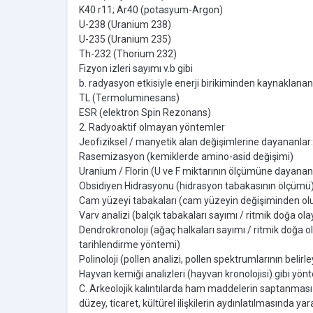
K40 r11; Ar40 (potasyum-Argon)
U-238 (Uranium 238)
U-235 (Uranium 235)
Th-232 (Thorium 232)
Fizyon izleri sayımı v.b gibi
b. radyasyon etkisiyle enerji birikiminden kaynaklananl
TL (Termoluminesans)
ESR (elektron Spin Rezonans)
2. Radyoaktif olmayan yöntemler
Jeofiziksel / manyetik alan değişimlerine dayananl
Rasemizasyon (kemiklerde amino-asid değişimi)
Uranium / Florin (U ve F miktarının ölçümüne dayanan
Obsidiyen Hidrasyonu (hidrasyon tabakasının ölçümü
Cam yüzeyi tabakaları (cam yüzeyin değişiminden ol
Varv analizi (balçık tabakaları sayımı / ritmik doğa o
Dendrokronoloji (ağaç halkaları sayımı / ritmik doğa ola
tarihlendirme yöntemi)
Polinoloji (pollen analizi, pollen spektrumlarının belirley
Hayvan kemiği analizleri (hayvan kronolojisi) gibi yö
C. Arkeolojik kalıntılarda ham maddelerin saptanması /
düzey, ticaret, kültürel ilişkilerin aydınlatılmasında yar