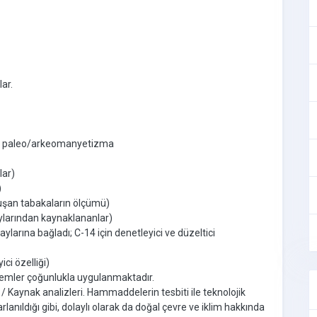
ar.
ar: paleo/arkeomanyetizma
lar)
)
uşan tabakaların ölçümü)
laylarından kaynaklananlar)
ylarına bağladı; C-14 için denetleyici ve düzeltici
ici özelliği)
ntemler çoğunlukla uygulanmaktadır.
 Kaynak analizleri. Hammaddelerin tesbiti ile teknolojik
arlanıldığı gibi, dolaylı olarak da doğal çevre ve iklim hakkında