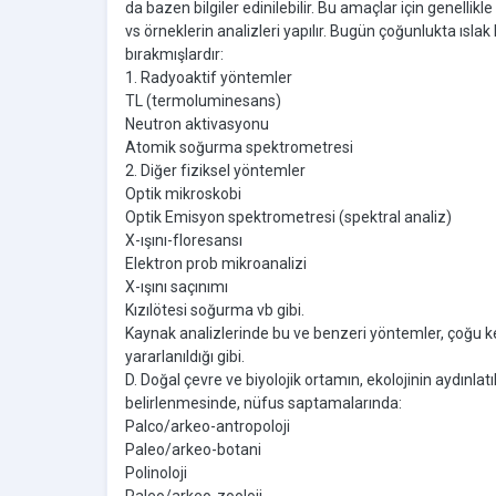
da bazen bilgiler edinilebilir. Bu amaçlar için genellik
vs örneklerin analizleri yapılır. Bugün çoğunlukta ısl
bırakmışlardır:
1. Radyoaktif yöntemler
TL (termoluminesans)
Neutron aktivasyonu
Atomik soğurma spektrometresi
2. Diğer fiziksel yöntemler
Optik mikroskobi
Optik Emisyon spektrometresi (spektral analiz)
X-ışını-floresansı
Elektron prob mikroanalizi
X-ışını saçınımı
Kızılötesi soğurma vb gibi.
Kaynak analizlerinde bu ve benzeri yöntemler, çoğu kez
yararlanıldığı gibi.
D. Doğal çevre ve biyolojik ortamın, ekolojinin aydınlat
belirlenmesinde, nüfus saptamalarında:
Palco/arkeo-antropoloji
Paleo/arkeo-botani
Polinoloji