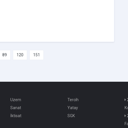
89
120
151
Uzem
Tercih
2
Sanat
Yatay
K
İktisat
SGK
2
F