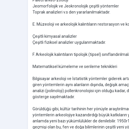
Paleo/arkeo-zooloji
Jeomorfolojik ve Jeokronolojik çeşitli yöntemler
Toprak analizleri v.s den yararlanılmaktadır.
E. Müzeoloji ve arkeolojik kalıntıların restorasyon ve
Çeşitli kimyasal analizler
Çeşitli fiziksel analizler uygulanmaktadır.
F. Arkeolojik kalıntıların tipolojik (tipsel) sınıflandırı
Matematiksel kümeleme ve serileme teknikleri
Bilgisayar arkeoloji ve İstatistik yöntemler giderek art
giren yöntemlerin aynı alanların dışında, değişik amaçl
analizi (polinoloji) pollenkronolojisi için olduğu kadar, d
gösterge sayılmaktadır.
Görüldüğü gibi, kültür tarihinin her yönüyle araştırı
yöntemlerin arkeolojiye kazandırdığı büyük katkıların 
anlamda yeni bazı yükümlülükler de denilebilir. 1950r1
geçmişi olan bu, fen ve doğa bilimlerinin çeşitli yeni y