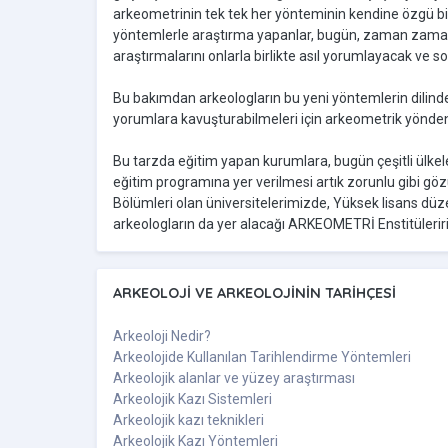
arkeometrinin tek tek her yönteminin kendine özgü bir 
yöntemlerle araştırma yapanlar, bugün, zaman zaman 
araştırmalarını onlarla birlikte asıl yorumlayacak ve s
Bu bakımdan arkeologların bu yeni yöntemlerin dilinde
yorumlara kavuşturabilmeleri için arkeometrik yönden 
Bu tarzda eğitim yapan kurumlara, bugün çeşitli ülkel
eğitim programına yer verilmesi artık zorunlu gibi gö
Bölümleri olan üniversitelerimizde, Yüksek lisans düze
arkeologların da yer alacağı ARKEOMETRİ Enstitüleririn
ARKEOLOJI VE ARKEOLOJININ TARIHÇESI
Arkeoloji Nedir?
Arkeolojide Kullanılan Tarihlendirme Yöntemleri
Arkeolojik alanlar ve yüzey araştırması
Arkeolojik Kazı Sistemleri
Arkeolojik kazı teknikleri
Arkeolojik Kazı Yöntemleri