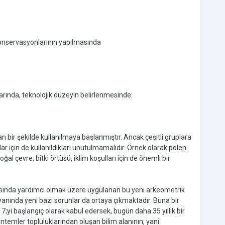
 konservasyonlarının yapılmasında
lmalarında, teknolojik düzeyin belirlenmesinde:
an bir şekilde kullanılmaya başlanmıştır. Ancak çeşitli gruplara
ar için de kullanıldıkları unutulmamalıdır. Örnek olarak polen
oğal çevre, bitki örtüsü, iklim koşulları için de önemli bir
lmasında yardımcı olmak üzere uygulanan bu yeni arkeometrik
yanında yeni bazı sorunlar da ortaya çıkmaktadır. Buna bir
7;yi başlangıç olarak kabul edersek, bugün daha 35 yıllık bir
öntemler topluluklarından oluşan bilim alanının, yani