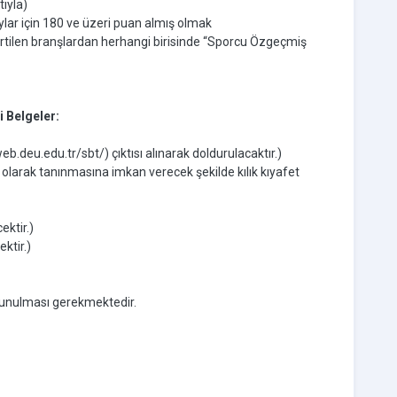
tıyla)
lar için 180 ve üzeri puan almış olmak
rtilen branşlardan herhangi birisinde “Sporcu Özgeçmiş
i Belgeler:
.deu.edu.tr/sbt/) çıktısı alınarak doldurulacaktır.)
 olarak tanınmasına imkan verecek şekilde kılık kıyafet
ektir.)
ktir.)
 sunulması gerekmektedir.