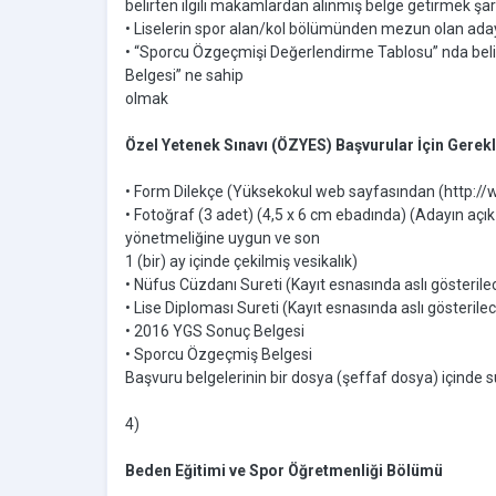
belirten ilgili makamlardan alınmış belge getirmek şar
• Liselerin spor alan/kol bölümünden mezun olan aday
• “Sporcu Özgeçmişi Değerlendirme Tablosu” nda beli
Belgesi” ne sahip
olmak
Özel Yetenek Sınavı (ÖZYES) Başvurular İçin Gerekl
• Form Dilekçe (Yüksekokul web sayfasından (http://web
• Fotoğraf (3 adet) (4,5 x 6 cm ebadında) (Adayın açık
yönetmeliğine uygun ve son
1 (bir) ay içinde çekilmiş vesikalık)
• Nüfus Cüzdanı Sureti (Kayıt esnasında aslı gösterilec
• Lise Diploması Sureti (Kayıt esnasında aslı gösterilece
• 2016 YGS Sonuç Belgesi
• Sporcu Özgeçmiş Belgesi
Başvuru belgelerinin bir dosya (şeffaf dosya) içinde
4)
Beden Eğitimi ve Spor Öğretmenliği Bölümü