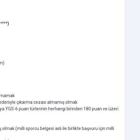
***)
im)
lunmamak
nedeniyle çıkarma cezası almamış olmak
a YGS-6 puan türlerinin herhangi birinden 180 puan ve üzeri
lmak (milli sporcu belgesi aslı ile birlikte başvuru için milli