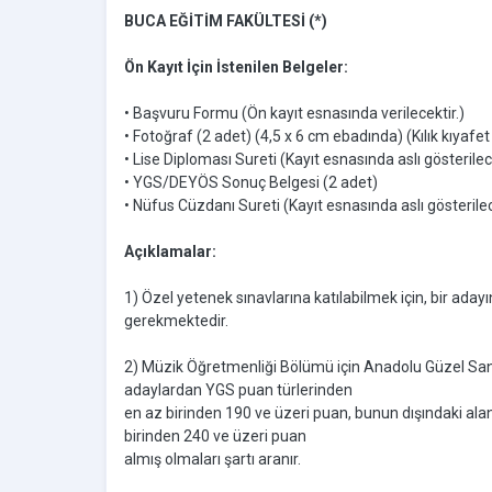
BUCA EĞİTİM FAKÜLTESİ (*)
Ön Kayıt İçin İstenilen Belgeler:
• Başvuru Formu (Ön kayıt esnasında verilecektir.)
• Fotoğraf (2 adet) (4,5 x 6 cm ebadında) (Kılık kıyaf
• Lise Diploması Sureti (Kayıt esnasında aslı gösterilece
• YGS/DEYÖS Sonuç Belgesi (2 adet)
• Nüfus Cüzdanı Sureti (Kayıt esnasında aslı gösterilec
Açıklamalar:
1) Özel yetenek sınavlarına katılabilmek için, bir aday
gerekmektedir.
2) Müzik Öğretmenliği Bölümü için Anadolu Güzel Sa
adaylardan YGS puan türlerinden
en az birinden 190 ve üzeri puan, bunun dışındaki a
birinden 240 ve üzeri puan
almış olmaları şartı aranır.