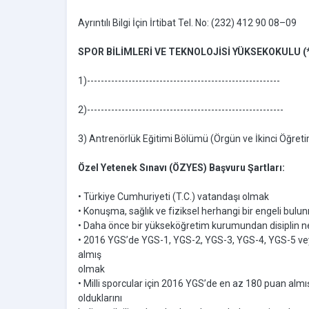
Ayrıntılı Bilgi İçin İrtibat Tel. No: (232) 412 90 08–09
SPOR BİLİMLERİ VE TEKNOLOJİSİ YÜKSEKOKULU (*
1)--------------------------------------------------------
2)---------------------------------------------------------
3) Antrenörlük Eğitimi Bölümü (Örgün ve İkinci Öğret
Özel Yetenek Sınavı (ÖZYES) Başvuru Şartları:
• Türkiye Cumhuriyeti (T.C.) vatandaşı olmak
• Konuşma, sağlık ve fiziksel herhangi bir engeli bu
• Daha önce bir yükseköğretim kurumundan disiplin 
• 2016 YGS’de YGS-1, YGS-2, YGS-3, YGS-4, YGS-5 vey
almış
olmak
• Milli sporcular için 2016 YGS’de en az 180 puan almış o
olduklarını