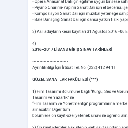
• Opera Anasanat Dalı için eğitime uygun bir sese sah
• Piyano Onarımı-Yapımı Sanat Dalı için el becerisi, işe
• Kompozisyon Sanat Dalı için müzikal yeteneğe sahip
• Bale Dansçılığı Sanat Dalı için dansa yatkın fiziki y
3) Asil adayların kesin kayıtları 31 Ağustos 2016–06 Ey
4)
2016–2017 LİSANS GİRİŞ SINAV TARİHLERİ
-------------------------
Ayrıntılı Bilgi İçin İrtibat Tel. No: (232) 412 94 11
GÜZEL SANATLAR FAKÜLTESİ (***)
1) Film Tasarımı Bölümüne bağlı “Kurgu, Ses ve Görün
Tasarım ve Yazarlık” ile
“Film Tasarım ve Yönetmenliği” programlarına merkez
alınacaktır. Diğer tüm
bölümlere ön kayıt-özel yetenek sınavı ile öğrenci alın
2) Ön kayıt işlemleri Fakültenin web sayfasından yapıl