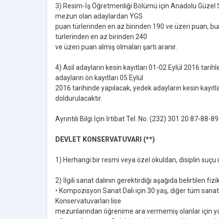
3) Resim-İş Öğretmenliği Bölümü için Anadolu Güzel Sa
mezun olan adaylardan YGS
puan türlerinden en az birinden 190 ve üzeri puan, 
türlerinden en az birinden 240
ve üzeri puan almış olmaları şartı aranır.
4) Asil adayların kesin kayıtları 01-02 Eylül 2016 tari
adayların ön kayıtları 05 Eylül
2016 tarihinde yapılacak, yedek adayların kesin kayıtl
doldurulacaktır.
Ayrıntılı Bilgi İçin İrtibat Tel. No: (232) 301 20 87-88
DEVLET KONSERVATUVARI (**)
1) Herhangi bir resmi veya özel okuldan, disiplin suçu i
2) İlgili sanat dalının gerektirdiği aşağıda belirtilen fiz
• Kompozisyon Sanat Dalı için 30 yaş, diğer tüm sanat 
Konservatuvarları lise
mezunlarından öğrenime ara vermemiş olanlar için ya