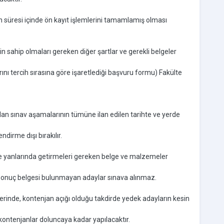
ın süresi içinde ön kayıt işlemlerini tamamlamış olması
çin sahip olmaları gereken diğer şartlar ve gerekli belgeler
ını tercih sırasına göre işaretlediği başvuru formu) Fakülte
olan sınav aşamalarının tümüne ilan edilen tarihte ve yerde
irme dışı bırakılır.
 ve yanlarında getirmeleri gereken belge ve malzemeler
S sonuç belgesi bulunmayan adaylar sınava alınmaz.
hlerinde, kontenjan açığı olduğu takdirde yedek adayların kesin
kontenjanlar doluncaya kadar yapılacaktır.